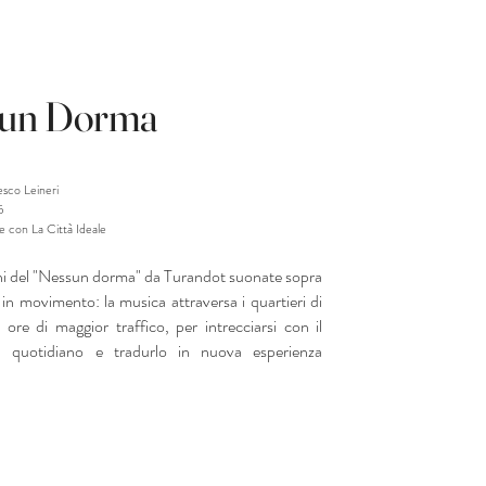
sun Dorma
esco Leineri
5
ne con La Città Ideale
ni del "Nessun dorma" da Turandot suonate sopra
in movimento: la musica attraversa i quartieri di
ore di maggior traffico, per intrecciarsi con il
 quotidiano e tradurlo in nuova esperienza