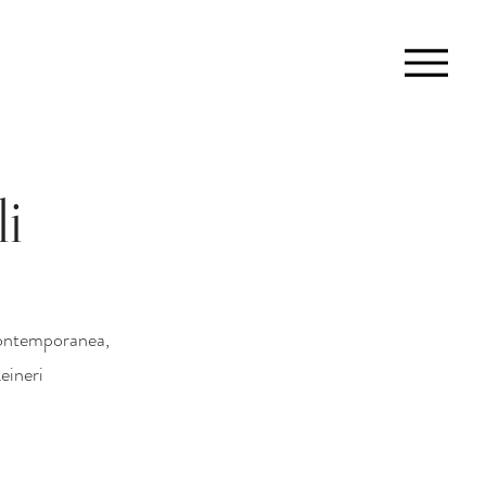
i
 contemporanea,
eineri