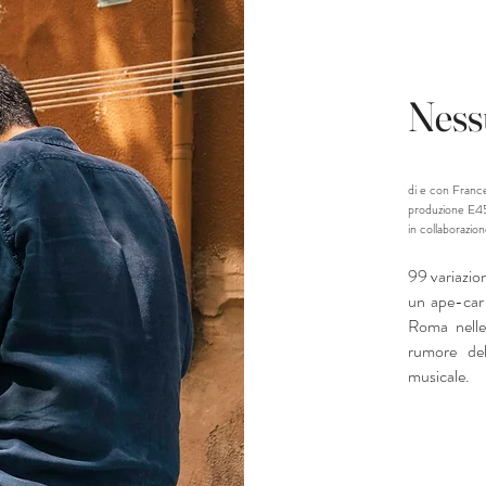
Nes
di e con Franc
produzione E4
in collaborazio
99 variazio
un ape-car 
Roma nelle 
rumore del
musicale.