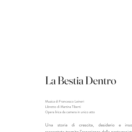
La Bestia Dentro
Musica di Francesco Leineri
Libretto di Martina Tiberti
Opera lirica da camera in unico atto
Una storia di crescita, desiderio e insod
raccontata tramite l’esperienza della protagonist