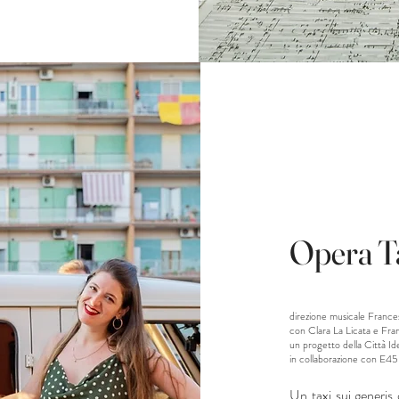
Opera T
direzione musicale France
con Clara La Licata e Fra
un progetto della Città Id
in collaborazione con E45
Un taxi sui generis 