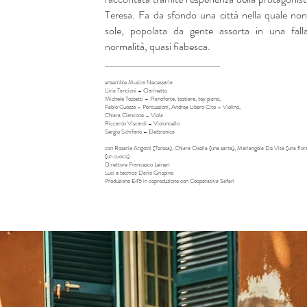
Teresa. Fa da sfondo una città nella quale non 
sole, popolata da gente assorta in una fall
normalità, quasi fiabesca.
_____________________
ensemble Musica Necessaria
Livia Tancioni – Clarinetto
Michele Tozzetti – Pianoforte, tastiere, toy piano,
Fabio Cuozzo – Percussioni, Andrea Libero Cito – Violino,
Chiara Ciancone – Viola
Riccardo Viscardi – Violoncello
Sergio Schifano – Elettronica
con Rosaria Angotti (Teresa), Chiara Osella (una sarta), Mariangela De Vita (una fior
(un cuoco)
Direttore Francesco Leineri
Luci e tecnica Daria Grispino
Produzione E45 in coproduzione con Cooperativa Safari