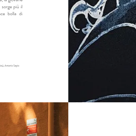
sorge più il
ace bolla di
aia), Antonio Sapio