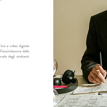
ri
ive e video digitale
’assimilazione della
onale degli ambienti