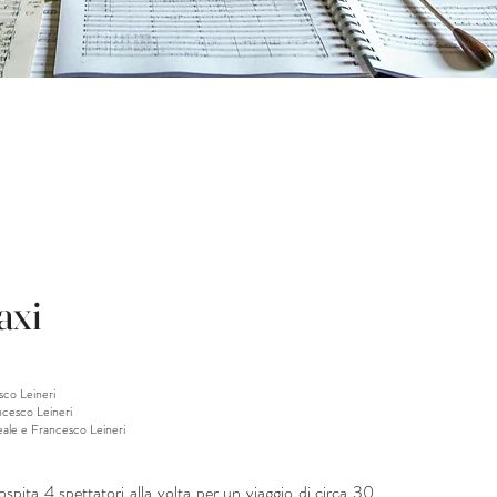
axi
sco Leineri
ncesco Leineri
eale e Francesco Leineri
ospita 4 spettatori alla volta per un viaggio di circa 30