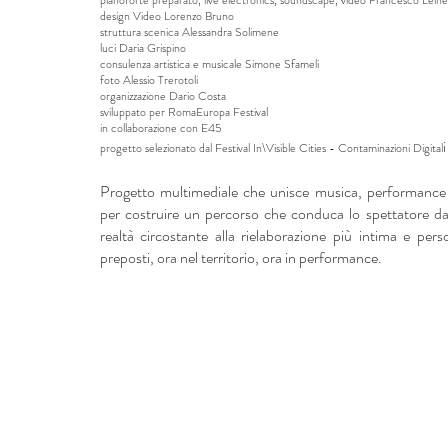
pianoforte preparato, live electronics, soundscape, video Francesco Leine
design Video Lorenzo Bruno
struttura scenica Alessandra Solimene
luci Daria Grispino
consulenza artistica e musicale Simone Sfameli
foto Alessio Trerotoli
organizzazione Dario Costa
sviluppato per RomaEuropa Festival
in collaborazione con E45
i
progetto selezionato dal Festival In\Visible Cities - Contaminazioni Digital
Progetto multimediale che unisce musica, performance l
per costruire un percorso che conduca lo spettatore dall
realtà circostante alla rielaborazione più intima e pers
preposti, ora nel territorio, ora in performance.