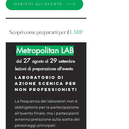
ISCRIVITI ALL'EVENTO
Scopri come prepararti per il
LARP
Metropolitan LAB
27
29
dal
agosto
al
settembre
lezioni di preparazione all'evento
LABORATORIO DI
AZIONE SCENICA PER
NON PROFESSIONISTI
La frequenza dei laboratori non è
obbligatoria per la partecipazione
all’evento finale, ma i partecipanti
avranno prelazione sulla scelta dei
personaggi principali.