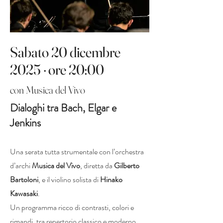
T. De Victoria, O Magnum 
Mysterium

F. Poulenc, O Magnum 
Mysterium

Sabato 20 dicembre
2025 · ore 20:00
E. Stracchi, Coppedè

con Musica del Vivo
G. Bizet, L’Arlésienne, Suite n. 2
Dialoghi tra Bach, Elgar e
Jenkins
Una serata tutta strumentale con l’orchestra
d’archi
Musica del Vivo
, diretta da
Gilberto
Bartoloni
, e il violino solista di
Hinako
Kawasaki
.
Un programma ricco di contrasti, colori e
rimandi, tra repertorio classico e moderno,