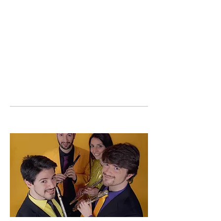
violini (2025)

Nativitas Christi

Præsentatio Domini

Iesus in templo docet [Canon 
per augmentationem]

Baptisma Domini

Iesus in deserto a satana tentatur

Primum signum. Iesus aquam 
fecit vinum [Canon concordis 
vocis, ad unisonum]

Beatitudines ex Sermone 
Domini in Monte
