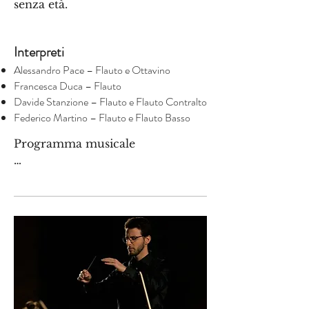
senza età.
Interpreti
Alessandro Pace – Flauto e Ottavino
Francesca Duca – Flauto
Davide Stanzione – Flauto e Flauto Contralto
Federico Martino – Flauto e Flauto Basso
Programma musicale

J.B. Lully, Marche pour la 
cérémonie des Turcs

J.S. Bach, Estratti dall’Offerta 
Musicale, BWV 1079

W.A. Mozart, Ave Verum Corpus
