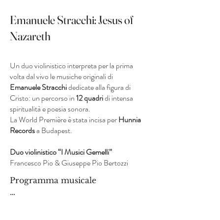
Emanuele Stracchi: Jesus of
Nazareth
Un duo violinistico interpreta per la prima
volta dal vivo le musiche originali di
Emanuele Stracchi
dedicate alla figura di
Cristo: un percorso in
12 quadri
di intensa
spiritualità e poesia sonora.
La
World Première
è stata incisa per
Hunnia
Records
a Budapest.
Duo violinistico “I Musici Gemelli”
Francesco Pio & Giuseppe Pio Bertozzi
Programma musicale

E. Stracchi, “Jesus of Nazareth”, 
Imago Vitæ Christi, per due 