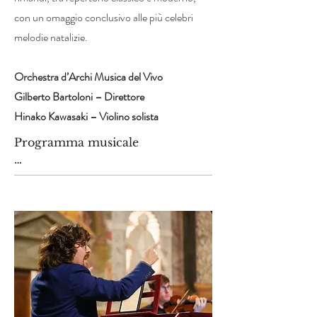
con un omaggio conclusivo alle più celebri
melodie natalizie.
Orchestra d’Archi Musica del Vivo
Gilberto Bartoloni – Direttore
Hinako Kawasaki – Violino solista
Programma musicale

J.S. Bach – Concerto per violino 
in La minore, BWV 1041

I. Allegro moderato

II. Andante

III. Allegro assai

E. Elgar – Serenata per archi, Op. 
20

I. Allegro piacevole
