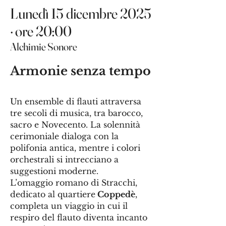
Lunedì 15 dicembre 2025
Transfiguratio Domini

· ore 20:00
Alchimie Sonore
Ingressus Gloriosus Iesu in 
Hierusalem [Canon per tonos, 
Armonie senza tempo
ascendit Gloria Regis]

In Cœna Domini

Un ensemble di flauti attraversa
tre secoli di musica, tra barocco,
Passio et Crucifixio Christi

sacro e Novecento. La solennità
cerimoniale dialoga con la
Resurrectio Christi [Trinum in 
polifonia antica, mentre i colori
contrapuncto: Præludium, 
orchestrali si intrecciano a
Canon in octava et Finis]
suggestioni moderne.
L’omaggio romano di Stracchi,
dedicato al quartiere
Coppedè
,
completa un viaggio in cui il
respiro del flauto diventa incanto