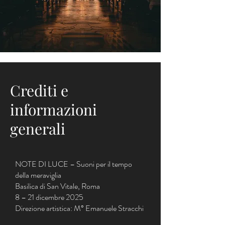
Crediti e
informazioni
generali
NOTE DI LUCE – Suoni per il tempo
della meraviglia
Basilica di San Vitale, Roma
8 – 21 dicembre 2025
Direzione artistica: M° Emanuele Stracchi