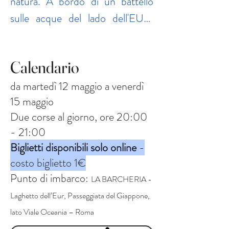
natura. A bordo di un battello 
sulle acque del lado dell'EUR, 
delle composizioni 
contemporanee originali 
Calendario
prendono vita, intrecciando voci 
liriche e strumenti solisti con il 
da martedì 12 maggio a venerdì
15 maggio
movimento dell’acqua.

Due corse al giorno, ore 20:00
- 21:00
Quest'anno il progetto esplora 
Biglietti disponibili solo online
-
l'universo di Wolfgang Amadeus 
costo biglietto 1€
Mozart attraverso lo sguardo di 
Punto di imbarco:
LA BARCHERIA -
chi gli fu vicino o immaginando il 
Laghetto dell’Eur, Passeggiata del Giappone,
suo genio proiettato nella nostra 
lato Viale Oceania – Roma
modernità.
