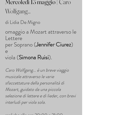
Mercoledì 13 maggio |
Caro
Wolfgang...
di Lidia De Migno
omaggio a Mozart attraverso le
Lettere
per Soprano (
Jennifer Ciurez
)
e
viola (
Simona Ruisi
).
Caro Wolfgang... è un breve viaggio
musicale attraverso le varie
sfaccettature della personalità di
Mozart, guidato da una piccola
selezione di lettere e di lieder, con brevi
interludi per viola sola.