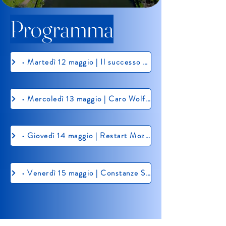
Programma
• Martedì 12 maggio | Il successo di Nannerl
• Mercoledì 13 maggio | Caro Wolfgang...
• Giovedì 14 maggio | Restart Mozart
• Venerdì 15 maggio | Constanze Sola