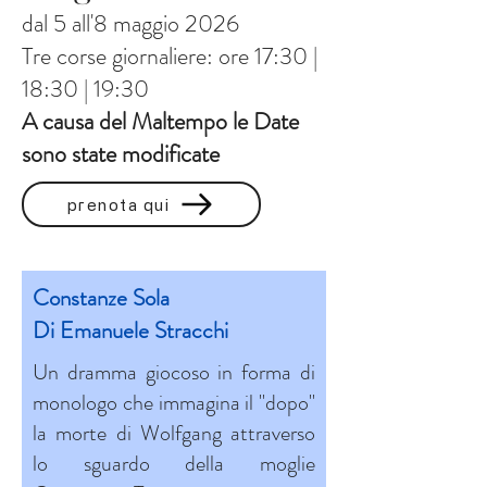
dal 5 all'8 maggio 2026
Quest'anno il progetto esplora 
Tre corse giornaliere: ore 17:30 |
l'universo di Wolfgang Amadeus 
18:30 | 19:30
Mozart attraverso lo sguardo di 
A causa del Maltempo le Date
chi gli fu vicino o immaginando il 
sono state modificate
suo genio proiettato nella nostra 
prenota qui
modernità.

"Il movimento dell’acqua e del 
Constanze Sola
suono invita a ripensare lo spazio, 
Di Emanuele Stracchi
il tempo e la relazione sensibile 
Un dramma giocoso in forma di
tra chi ascolta e ciò che vibra 
monologo che immagina il "dopo"
attorno."
la morte di Wolfgang attraverso
lo sguardo della moglie