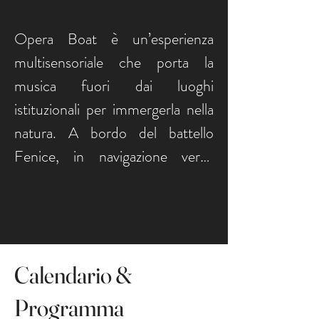
Opera Boat è un’esperienza 
multisensoriale che porta la 
musica fuori dai luoghi 
istituzionali per immergerla nella 
natura. A bordo del battello 
Fenice, in navigazione verso 
l’Isola Bisentina, quattro 
composizioni contemporanee 
originali prendono vita, 
intrecciando voci liriche e 
Calendario &
strumenti solisti con il 
movimento dell’acqua.

Programma